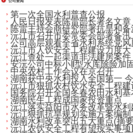
公司要闻
第一次全国水利普查公报
人民日报发表陈雷部长署名文章
陈雷主持会商研究部署抗旱和备
沅江市召开市委常委会部署备汛
公司高层观看全省水利系统党风
沅江市人饮安全工程建设力度大
沅江查处一起渠道非法建房案件
安沅公司中标小Ⅱ型水库除险加
中央农村工作会议在京召开
湖南获中央水利投入全国第一 今年
沅江市狠抓农村饮水安全工程建
国务院召开全国冬春农田水利基
湖南民生工程成国家投资重点
沅江落实益阳市水务改革暨水利
沅江狠抓抗旱规划实施方案编制
湖南水利改革突出五大重点(摘要
沅江农饮安全工程有望按实事项