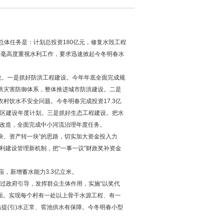
总体任务是：计划总投资180亿元，修复水毁工程
杜家毫高度重视水利工作，要求迅速掀起今冬明春水
。一是抓好防洪工程建设。今年年底全面完成规
洪灾害防御体系，整体推进城市防洪建设。二是
村饮水不安全问题。今冬明春完成投资17.3亿
灌区建设年度计划。三是抓好生态工程建设。把水
容改造，全面完成中小河流治理年度任务。
、资产转一块”的思路，切实加大资金投入力
利建设管理新机制，把“一事一议”财政奖补资金
，新增蓄水能力3.3亿立米。
过政府引导，发挥群众主体作用，实施“以奖代
局面。实现每个村有一处以上骨干水源工程、有一
提(引)水正常、窖池供水有保障。今冬明春小型