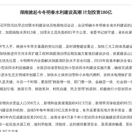
湖南掀起今冬明春水利建设高潮 计划投资180亿
南省召开防汛抗旱总结暨水利建设动员电视电话会议，会议明确今冬明春全省水利建设的
6公里，加固病险水库813座，治理水土流失面积81平方公里。省委书记徐守盛，省长
节入手。根据今年旱灾暴露的突出问题，及时调整建设重点，加快三大工程体系建设
固，加快推进涔天河水库扩建工程和洞庭湖治理近期实施方案项目建设步伐，抓紧建设山
优先位置，今明两年内全面解决洞庭湖区饮水不安全问题，2015年前基本解决全省农
展小型农田水利设施建设，全面启动省里制定的小型农田水利建设实施方案，确保完成
快推进水生态文明城市创建工作，加快水土保持治理和小水电代燃料、农村水电增效扩
关键。今后一个时期，要按照“财政增一块、部门整一块、金融贷一块、社会捐一块
规划引领、政策引导、财政奖补、村民自建、民主管理”的原则，积极推行小型农田水
水受益人口356万人，新增和改善灌溉面积432.5万亩，新增旱涝保收面积95万亩
设奖补机制，连续5年每年筹措10亿元奖补资金，各市县要落实地方奖补资金，通
来5年内完成建设投资200亿元，改善全省4万多个村小型农田水利设施建设滞后的
有一处应急水源工程，做到旱能灌、涝能排，达到塘坝蓄泄安全、渠系灌排畅通、泵站
.3亿立方米。