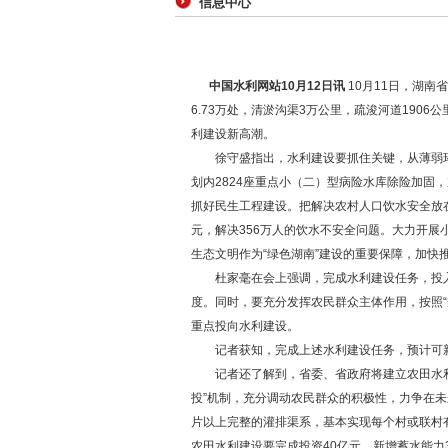
信息中心
中国水利网站10月12日讯
10月11日，湖
6.73万处，清淤沟渠3万公里，疏浚河道190
利建设新高潮。
徐守盛指出，水利建设要抓住关键，从薄弱环
划内2824座重点小（二）型病险水库除险加
抓好民生工程建设。把解决农村人口饮水安全放在
元，解决356万人的饮水不安全问题。大力开
生态文明作为“绿色湖南”建设的重要保障，加
杜家毫在会上强调，完成水利建设任务，投入是
度。同时，要充分发挥农民群众主体作用，按照“
重点投向水利建设。
记者获知，完成上述水利建设任务，预计可新增供
记者还了解到，省委、省政府将建立农田水利建
投”机制，充分调动农民群众的积极性，力争在未
片以上完整的灌排渠系，基本实现每个村或联村
农田水利建设要完成投资40亿元，新增蓄水能力3