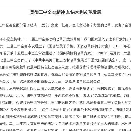
贯彻三中全会精神 加快水利改革发展
三中全会全面部署了经济、政治、文化、社会、生态文明各个方面的改革，发出了全
革都是主旋律。十一届三中全会吹响改革开放的号角，我们国家进入了改革开放的新时
开的十三届三中全会审议通过了《国务院关于价格、工资改革的初步方案》；1993年
8年召开的十五届三中全会审议通过了《国务院机构改革方案》；2003年召开的十六
的十七届三中全会作出了《中共中央关于推进农村改革发展若干重大问题的决定》。这一
总的目标是完善和发展中国特色社会主义制度，推进国家治理体系和治理能力现代化
起决定作用和更好发挥政府作用。在重点部署经济体制改革的同时，还全面部署了15
要会议，是一次深化改革的重要会议，是一次创新改革的重要会议。
史，从商鞅变法开始，历经了无数次变革，虽然有的成功了，有的失败了，但无论是
后得以统一天下。唐朝李世民采取一系列的改革措施，出现了“贞观之治”的盛世。我
于找到的一条建设有中国特色社会主义的必由之路。我们就是要沿着三中全会指引的
快水利改革发展的决定》。这个《决定》确定了新形势下水利的战略地位，明确了水
全面加快水利基础设施建设的极端重要性，部署了实行最严格的水资源管理制度，提
精神。二、三年来，贯彻中央的决定，全国的水利改革发展取得了巨大的成绩。水利
水库的除险加固、水源饮水工程的实施、水土保持的加强都达到了新的水平，水利行