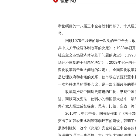
信息中心
举世瞩目的十八届三中全会胜利闭幕了。十八届
号。
回顾1978年以来的每一次党的三中全会，改
共中央关于经济体制改革的决定》；1988年召
社会主义市场经济体制若干问题的决定》；199
场经济体制若干问题的决定》；2008年召开
深化改革若干重大问题的决定》。全面深化改革
是处理政府和市场的关系，使市场在资源配置中
一次坚持改革的重要会议，是一次全面改革的重
改革是推动中国历史前进的巨轮。纵观中国历
进。商鞅两次变法，使弱小的秦国强大起来，最
共产党人经过反复探索、思考、比较、实践，终
2010年，中共中央、国务院作出了《关于加
突出了加强农田水利等薄弱环节的建设，强调了
展体制机制，这个《决定》完全符合三中全会的
资源的管理进一步严格，大江大河大湖的治理、