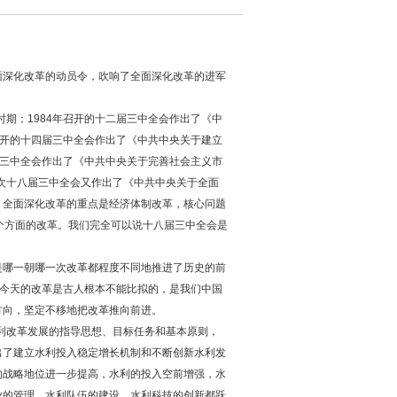
面深化改革的动员令，吹响了全面深化改革的进军
期；1984年召开的十二届三中全会作出了《中
召开的十四届三中全会作出了《中共中央关于建立
届三中全会作出了《中共中央关于完善社会主义市
次十八届三中全会又作出了《中共中央关于全面
。全面深化改革的重点是经济体制改革，核心问题
个方面的改革。我们完全可以说十八届三中全会是
哪一朝哪一次改革都程度不同地推进了历史的前
们今天的改革是古人根本不能比拟的，是我们中国
方向，坚定不移地把改革推向前进。
利改革发展的指导思想、目标任务和基本原则，
出了建立水利投入稳定增长机制和不断创新水利发
的战略地位进一步提高，水利的投入空前增强，水
业的管理、水利队伍的建设、水利科技的创新都跃