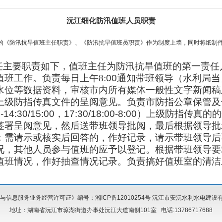
沅江细化防汛值班人员职责
的《防汛抗旱值班主任职责》、《防汛抗旱值班员职责》作为制度上墙，同时将纸制
任主要职责如下，值班主任为防汛抗旱值班的第一责任
值班工作。负责每日上午
8:
00
通知带班领导（水利局当
水位等数据资料，审核市内所有媒体一般性文字新闻稿
上级防指传真文件的呈阅意见。负责市防指公章保管及
-14:30/15:00
，
17:30/18:00-8:00
）上级防指传真的的
签署呈阅意见，然后送带班领导批阅，最后根据领导批
；需请示或核实后回答的，作好记录，请示带班领导后
况，其他人员参与值班的应予以登记。根据带班领导要
值班情况，作好抽查情况记录。负责搞好值班室的清洁
信息服务业务经营许可证》编号：湘ICP备12010254号
沅江市安沅水利水电建设有
地址：湖南省沅江市琼湖街道办事处沅江大道南侧101室 电话:13786717688