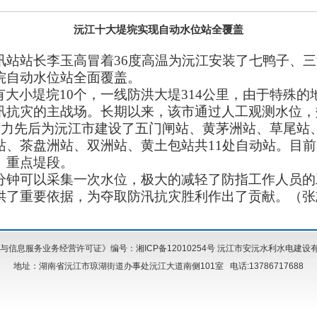
沅江十大堤垸实现自动水位站全覆盖
讯站站长李玉高冒着
36
度高温为沅江安装了七鸭子、三
垸自动水位站全面覆盖。
有大小堤垸
10
个，一线防洪大堤
314
公里，由于特殊的
汛抗灾的主战场。长期以来，该市通过人工观测水位，
出力先后为沅江市建设了五门闸站、黄茅洲站、草尾站
站、茶盘洲站、双洲站、黄土包站共
11
处自动站。目前
、重点堤段。
分钟可以采集一次水位，极大的减轻了防指工作人员的
供了重要依据，为夺取防汛抗灾胜利作出了贡献。（张
信息服务业务经营许可证》编号：湘ICP备12010254号
沅江市安沅水利水电建设有
地址：湖南省沅江市琼湖街道办事处沅江大道南侧101室 电话:13786717688