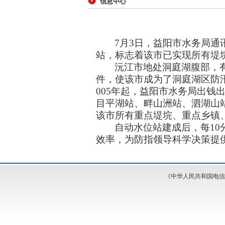
信息中心
7
月
3
日
，益阳市水务局通
站，标志着该市已实现所有堤
沅江市地处洞庭湖腹部，
件，使该市成为了洞庭湖区防
005
年起，益阳市水务局出钱
目平湖站、畔山洲站、泗湖山
该市所有重点堤垸、重点乡镇
自动水位站建成后，每
10
效率，为防指领导科学决策提
《中华人民共和国电信与